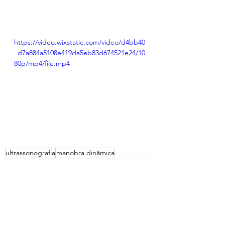
https://video.wixstatic.com/video/d4bb40
_d7a884a5108e419da5eb83d674521e24/10
80p/mp4/file.mp4
ultrassonografia
manobra dinâmica